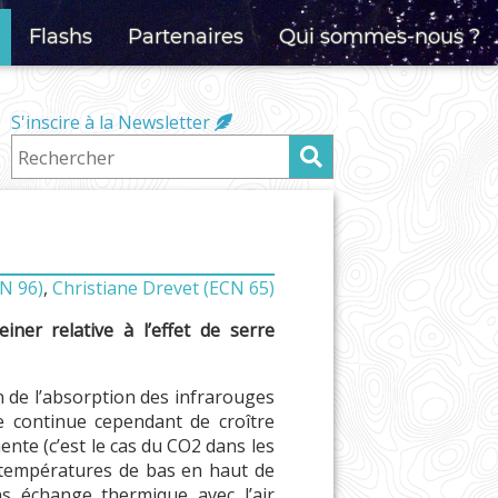
Flashs
Partenaires
Qui sommes-nous ?
S'inscire à la Newsletter
N 96)
,
Christiane Drevet (ECN 65)
ner relative à l’effet de serre
n de l’absorption des infrarouges
re continue cependant de croître
ente (c’est le cas du CO2 dans les
es températures de bas en haut de
ns échange thermique avec l’air