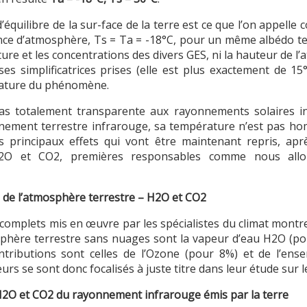
’équilibre de la sur-face de la terre est ce que l’on appe
sence d’atmosphère, Ts = Ta = -18°C, pour un même albédo te
ature et les concentrations des divers GES, ni la hauteur de l
es simplificatrices prises (elle est plus exactement de 15
ature du phénomène.
pas totalement transparente aux rayonnements solaires inci
ment terrestre infrarouge, sa température n’est pas hom
es principaux effets qui vont être maintenant repris, apr
2O et CO2, premières responsables comme nous allon
re de l’atmosphère terrestre – H2O et CO2
s complets mis en œuvre par les spécialistes du climat montr
osphère terrestre sans nuages sont la vapeur d’eau H2O (po
tributions sont celles de l’Ozone (pour 8%) et de l’en
rs se sont donc focalisés à juste titre dans leur étude sur 
 H2O et CO2 du rayonnement infrarouge émis par la terre