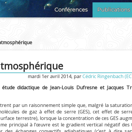
Conférences
Publications
e atmosphérique
 atmosphérique
mardi 1er avril 2014
,
par
Cédric Ringenbach (EC
e étude didactique de Jean-Louis Dufresne et Jacques Trei
ntrent par un raisonnement simple que, malgré la saturatio
olécules de gaz à effet de serre (GES), cet effet de ser
urface terrestre), lorsque la concentration de ces GES augm
sme principal à l’œuvre est le gradient vertical négatif d
ar des échanges convectifs adiabatiques (c’est à dire sa