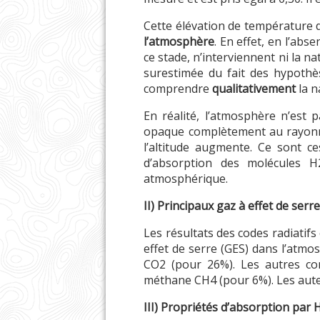
Cette élévation de température d
l’atmosphère
. En effet, en l’ab
ce stade, n’interviennent ni la n
surestimée du fait des hypothès
comprendre
qualitativement
la n
En réalité, l’atmosphère n’est 
opaque complètement au rayonne
l’altitude augmente. Ce sont c
d’absorption des molécules H
atmosphérique.
II) Principaux gaz à effet de ser
Les résultats des codes radiatif
effet de serre (GES) dans l’atm
CO2 (pour 26%). Les autres con
méthane CH4 (pour 6%). Les auteu
III) Propriétés d’absorption par