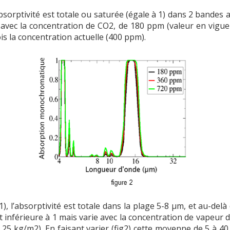
bsorptivité est totale ou saturée (égale à 1) dans 2 bandes au
s avec la concentration de CO2, de 180 ppm (valeur en vigue
is la concentration actuelle (400 ppm).
), l’absorptivité est totale dans la plage 5-8 µm, et au-delà 
t inférieure à 1 mais varie avec la concentration de vapeur 
e 25 kg/m2). En faisant varier (fig2) cette moyenne de 5 à 