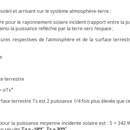
 soleil et arrivant sur le système atmosphère-terre ;
rre pour le rayonnement solaire incident (rapport entre la pu
insi la puissance réfléchie par la terre vers l’espace ;
ures respectives de l’atmosphère et de la surface terrestre,
e
e terrestre
 = σTs⁴
face terrestre Ts est 2 puissance 1/4 fois plus élevée que c
our la puissance moyenne incidente solaire est : S = 342 W/
 en résulte
Ta = -18°C, Ts = 30°C
.