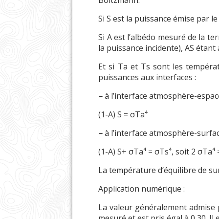
Boltzmann.
Si S est la puissance émise par le
Si A est l’albédo mesuré de la te
la puissance incidente), AS étant a
Et si Ta et Ts sont les températ
puissances aux interfaces :
–
à l’interface atmosphère-espac
(1-A) S = σTa⁴
–
à l’interface atmosphère-surfac
(1-A) S+ σTa⁴ = σTs⁴, soit 2 σTa⁴
La température d’équilibre de sur
Application numérique :
La valeur généralement admise p
mesuré et est pris égal à 0,30. Il