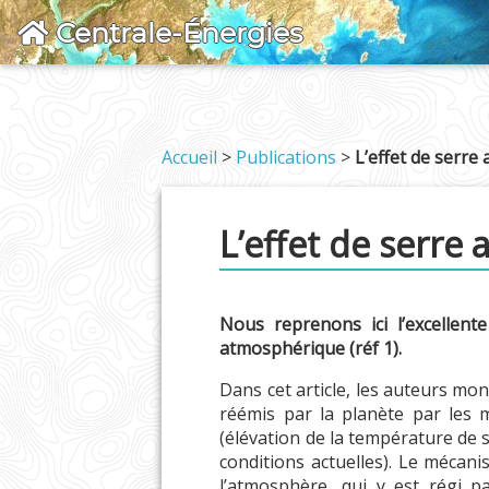
Centrale-Énergies
Accueil
>
Publications
>
L’effet de serr
L’effet de serre
Nous reprenons ici l’excellent
atmosphérique (réf 1).
Dans cet article, les auteurs mo
réémis par la planète par les m
(élévation de la température de s
conditions actuelles). Le mécani
l’atmosphère, qui y est régi p