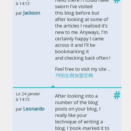
à 14:13
sworn I’ve visited
Jackson
this blog before but
par
after looking at some of
the articles I realized it’s
new to me. Anyways, I’m
certainly happy I came
across it and I’ll be
bookmarking it
and checking back often !
Feel free to visit my site ...
79招生网加盟官网
#
Le 24 janvier
After looking into a
à 14:15
number of the blog
Leonardo
posts on your blog, I
par
really like your
technique of writing a
blog. I book-marked it to