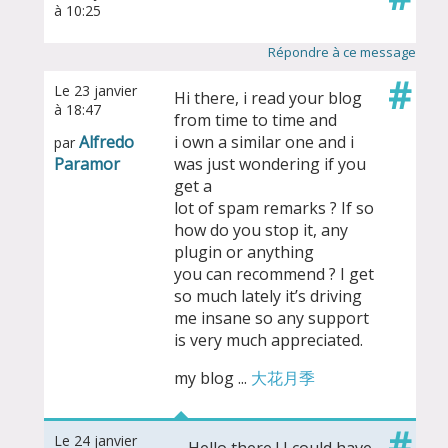
à 10:25
Répondre à ce message
#
Le 23 janvier
Hi there, i read your blog
à 18:47
from time to time and
Alfredo
i own a similar one and i
par
Paramor
was just wondering if you
get a
lot of spam remarks ? If so
how do you stop it, any
plugin or anything
you can recommend ? I get
so much lately it’s driving
me insane so any support
is very much appreciated.
my blog ...
大花月季
#
Le 24 janvier
Hello there ! I could have