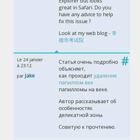
Explorer but looks
great in Safari. Do you
have any advice to help
fix this issue ?
Look at my web blog -
常
德市考试院
#
Le 24 janvier
Статья очень подробно
à 23:12
объясняет,
Jake
как проходит
удаление
par
папиллом век
папилломы на веке.
Автор рассказывает об
особенностях
деликатной зоны.
Советую к прочтению.