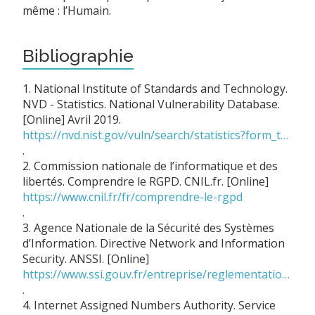
même : l’Humain.
Bibliographie
1. National Institute of Standards and Technology.
NVD - Statistics. National Vulnerability Database.
[Online] Avril 2019.
https://nvd.nist.gov/vuln/search/statistics?form_type=Basic&results_type=statistics&search_type=last3years
.
2. Commission nationale de l’informatique et des
libertés. Comprendre le RGPD. CNIL.fr. [Online]
https://www.cnil.fr/fr/comprendre-le-rgpd
.
3. Agence Nationale de la Sécurité des Systèmes
d’Information. Directive Network and Information
Security. ANSSI. [Online]
https://www.ssi.gouv.fr/entreprise/reglementation/directive-nis/
.
4. Internet Assigned Numbers Authority. Service