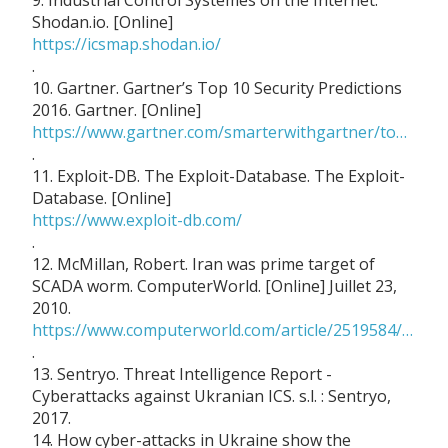
9. Industrial Control Systèmes on the Internet.
Shodan.io. [Online]
https://icsmap.shodan.io/
.
10. Gartner. Gartner’s Top 10 Security Predictions
2016. Gartner. [Online]
https://www.gartner.com/smarterwithgartner/top-10-security-predictions-2016/
.
11. Exploit-DB. The Exploit-Database. The Exploit-
Database. [Online]
https://www.exploit-db.com/
.
12. McMillan, Robert. Iran was prime target of
SCADA worm. ComputerWorld. [Online] Juillet 23,
2010.
https://www.computerworld.com/article/2519584/iran-was-prime-target-of-scada-worm.html
.
13. Sentryo. Threat Intelligence Report -
Cyberattacks against Ukranian ICS. s.l. : Sentryo,
2017.
14. How cyber-attacks in Ukraine show the