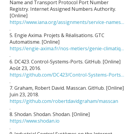
Name and Transport Protocol Port Number
Registry. Internet Assigned Numbers Authority.
[Online]
https://www.iana.org/assignments/service-names-port-numbers/service-names-port-numbers.xhtml
.
5. Engie Axima. Projets & Réalisations. GTC
Automatisme. [Online]
https://engie-axima.fr/nos-metiers/genie-climatique-installation/gtc-automatisme/
.
6. DC423. Control-Systems-Ports. GitHub. [Online]
Août 23, 2016.
https://github.com/DC423/Control-Systems-Ports/blob/master/README.md
.
7. Graham, Robert David. Masscan. GitHub. [Online]
Juin 23, 2018.
https://github.com/robertdavidgraham/masscan
.
8. Shodan. Shodan. Shodan. [Online]
https://www.shodan.io
.