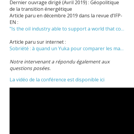
Dernier ouvrage dirigé (Avril 2019) : Géopolitique
de la transition énergétique
Article paru en décembre 2019 dans la revue d’IFP-
EN :
"Is the oil industry able to support a world that consumes 105 million barrels of oil per day in 2025 ?"
Article paru sur internet :
Sobriété : à quand un Yuka pour comparer les matériaux dans nos produits ?
Notre intervenant a répondu également aux
questions posées.
La vidéo de la conférence est disponible ici