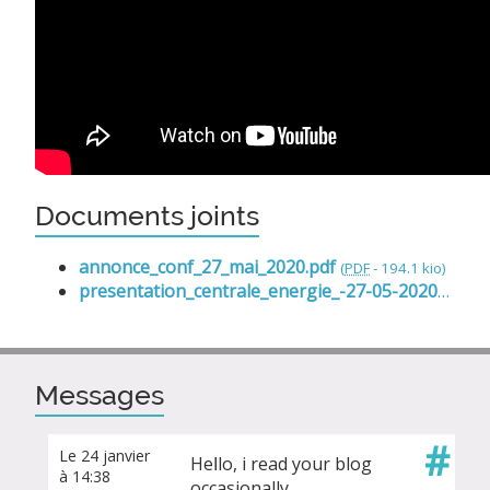
Documents joints
annonce_conf_27_mai_2020.pdf
(
PDF
-
194.1 kio
)
presentation_centrale_energie_-27-05-2020-e-hache.pdf
Messages
#
Le 24 janvier
Heⅼlo, i read your blоg
à 14:38
occasionally