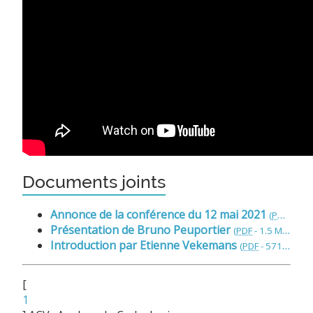
Documents joints
Annonce de la conférence du 12 mai 2021
(
PDF
-
259.
Présentation de Bruno Peuportier
(
PDF
-
1.5 Mio
)
Introduction par Etienne Vekemans
(
PDF
-
571.6 kio
)
[
1