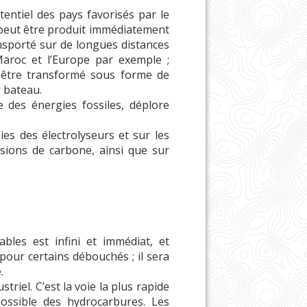
entiel des pays favorisés par le
é peut être produit immédiatement
ansporté sur de longues distances
Maroc et l’Europe par exemple ;
n être transformé sous forme de
r bateau.
e des énergies fossiles, déplore
es des électrolyseurs et sur les
ssions de carbone, ainsi que sur
bles est infini et immédiat, et
 pour certains débouchés ; il sera
.
iel. C’est la voie la plus rapide
ossible des hydrocarbures. Les