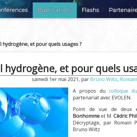
nférences
Publications
Flashs
Partenair
l hydrogène, et pour quels usages ?
l hydrogène, et pour quels us
samedi 1er mai 2021
,
par
Bruno Wiltz
,
Romain 
A propos du
colloque d
partenariat avec EVOLEN.
Point de vue de deux e
Bonhomme
et M.
Cédric Phi
Décryptage, par Romain P
Bruno Wiltz