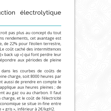
tion électrolytique
oit pas plus au concept du tout
bons rendements, cet avantage est
e, de 22% pour l’éolien terrestre,
! Le coût caché des intermittences
 (« back up ») qui font perdre leur
 répondre aux périodes de pleine
us dans les courbes de coûts de
leine charge, soit 8000 heures par
ent aussi de prendre en compte le
s’applique aux heures pleines ; de
ent au gaz ou au charbon. Il faut
harge, et le coût de l’électricité
conomique se situe in-fine entre
« gris », inférieur à 2€/kgH2.