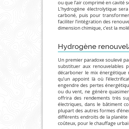
ou que l’air comprimé en cavité s
L’hydrogène électrolytique sera
carboné, puis pour transformer l’
faciliter l’intégration des renou
dimension chimique, c’est la molé
Hydrogène renouvelab
Un premier paradoxe soulevé par 
substituer aux renouvelables 
décarboner le mix énergétique mo
qu’un appoint là où l’électrifica
engendre des pertes énergétiques 
ou du vent, ne génère quasiment 
offrira des rendements très s
électriques, dans le bâtiment c
plupart des autres formes d’éner
différents endroits de la planète
coûteux, pour le chauffage urbain