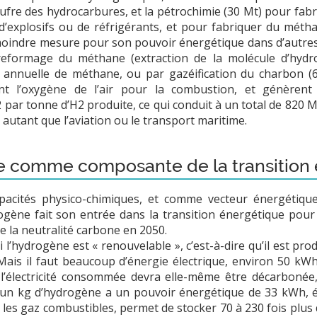
ufre des hydrocarbures, et la pétrochimie (30 Mt) pour fabr
 d’explosifs ou de réfrigérants, et pour fabriquer du métha
moindre mesure pour son pouvoir énergétique dans d’autres i
reformage du méthane (extraction de la molécule d’hydr
annuelle de méthane, ou par gazéification du charbon (6
ent l’oxygène de l’air pour la combustion, et génèren
par tonne d’H2 produite, ce qui conduit à un total de 820 M
autant que l’aviation ou le transport maritime.
e comme composante de la transition 
apacités physico-chimiques, et comme vecteur énergétiq
ogène fait son entrée dans la transition énergétique pou
e la neutralité carbone en 2050.
i l’hydrogène est « renouvelable », c’est-à-dire qu’il est produ
ais il faut beaucoup d’énergie électrique, environ 50 kWh 
 l’électricité consommée devra elle-même être décarbonée
u’un kg d’hydrogène a un pouvoir énergétique de 33 kWh, éq
es gaz combustibles, permet de stocker 70 à 230 fois plus 