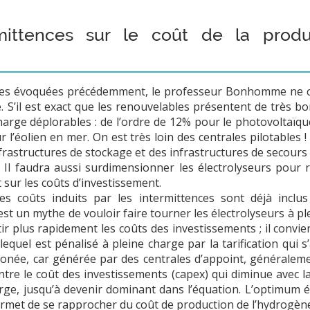
mittences sur le coût de la produc
les évoquées précédemment, le professeur Bonhomme ne cr
e. S’il est exact que les renouvelables présentent de très 
harge déplorables : de l’ordre de 12% pour le photovoltaïqu
 l’éolien en mer. On est très loin des centrales pilotables 
infrastructures de stockage et des infrastructures de secours
. Il faudra aussi surdimensionner les électrolyseurs pour
t sur les coûts d’investissement.
les coûts induits par les intermittences sont déjà incl
st un mythe de vouloir faire tourner les électrolyseurs à p
ir plus rapidement les coûts des investissements ; il convi
lequel est pénalisé à pleine charge par la tarification qui 
carbonée, car générée par des centrales d’appoint, généralem
ntre le coût des investissements (capex) qui diminue avec la c
rge, jusqu’à devenir dominant dans l’équation. L’optimum é
ermet de se rapprocher du coût de production de l’hydrogène 