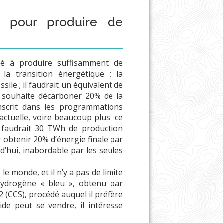
in pour produire de
té à produire suffisamment de
la transition énergétique ; la
ile ; il faudrait un équivalent de
on souhaite décarboner 20% de la
nscrit dans les programmations
ctuelle, voire beaucoup plus, ce
il faudrait 30 TWh de production
r obtenir 20% d’énergie finale par
d’hui, inabordable par les seules
e monde, et il n’y a pas de limite
’Hydrogène « bleu », obtenu par
(CCS), procédé auquel il préfère
de peut se vendre, il intéresse