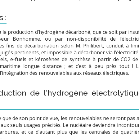
 :
de la production d’hydrogène décarboné, que ce soit par insuf
eur Bonhomme, ou par non-disponibilité de l’électrici
res fins de décarbonation selon M. Philibert, conduit à li
ugés pertinents, et impossible à décarboner via l’électricit
uels, e-fuels et kérosènes de synthèse à partir de CO2 de 
maritime longue distance ; et c’est à peu près tout ! L
’intégration des renouvelables aux réseaux électriques.
uction de l’hydrogène électrolytiqu
ue de son point de vue, les renouvelables ne seront pas a
 aux seuls usages précités. Le nucléaire deviendra incontou
arbures, et ce d’autant plus que les centrales de quatr
s.