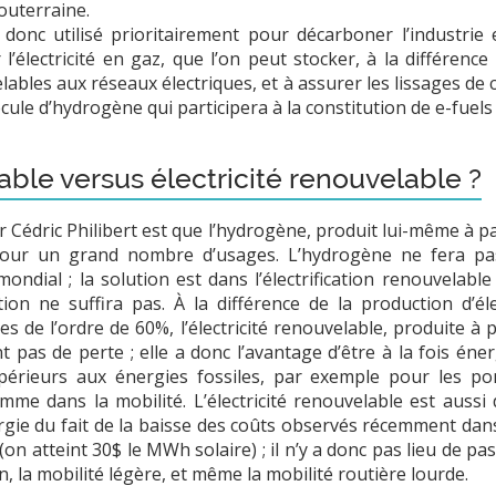
outerraine.
 donc utilisé prioritairement pour décarboner l’industrie
électricité en gaz, que l’on peut stocker, à la différence de 
velables aux réseaux électriques, et à assurer les lissages de
cule d’hydrogène qui participera à la constitution de e-fuel
le versus électricité renouvelable ?
Cédric Philibert est que l’hydrogène, produit lui-même à pa
pour un grand nombre d’usages. L’hydrogène ne fera pa
ndial ; la solution est dans l’électrification renouvelabl
tion ne suffira pas. À la différence de la production d’éle
de l’ordre de 60%, l’électricité renouvelable, produite à pa
pas de perte ; elle a donc l’avantage d’être à la fois énerg
upérieurs aux énergies fossiles, par exemple pour les p
omme dans la mobilité. L’électricité renouvelable est aussi
gie du fait de la baisse des coûts observés récemment dans l
 (on atteint 30$ le MWh solaire) ; il n’y a donc pas lieu de p
, la mobilité légère, et même la mobilité routière lourde.