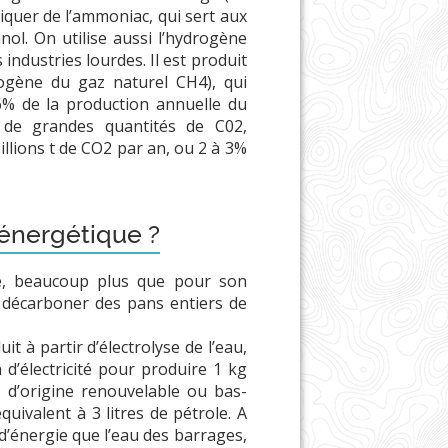
iquer de l’ammoniac, qui sert aux
nol. On utilise aussi l’hydrogène
ndustries lourdes. Il est produit
ogène du gaz naturel CH4), qui
% de la production annuelle du
t de grandes quantités de C02,
illions t de CO2 par an, ou 2 à 3%
énergétique ?
ue, beaucoup plus que pour son
r décarboner des pans entiers de
it à partir d’électrolyse de l’eau,
d’électricité pour produire 1 kg
, d’origine renouvelable ou bas-
uivalent à 3 litres de pétrole. A
d’énergie que l’eau des barrages,