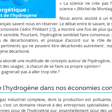
« La science ne crée pas l
science » (Michel de Montai
Nous avons assisté à un é
çais savent nous en réserver. Le débat entre le savant, le 
’économiste Cédric Philibert
[
2
]
), a montré une fois de plus qu
 sensible. Pourtant, l’hydrogène semblait faire consensus ;
tifs de décarbonation, et presque d’accord sur le rôle de
 pertinents qui ne peuvent être décarbonés autrement ; mais 
gène décarboné.
 a abordé une multitude de concepts autour de l’hydrogène,
 des usages ; à chacun de se faire sa propre opinion !
 gagnerait pas à aller trop vite ?
de l’hydrogène dans nos économies co
az industriel complexe, dont la production est polluante
 c’est un domaine réservé à des entreprises spécialisées.
tonnes pour de l’hydrogène pur, essentiellement pour des usa