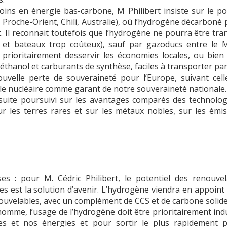
oins en énergie bas-carbone, M Philibert insiste sur le pot
, Proche-Orient, Chili, Australie), où l’hydrogène décarbon
. Il reconnait toutefois que l’hydrogène ne pourra être tr
C, et bateaux trop coûteux), sauf par gazoducs entre le 
 prioritairement desservir les économies locales, ou bie
éthanol et carburants de synthèse, faciles à transporter pa
uvelle perte de souveraineté pour l’Europe, suivant cell
e nucléaire comme garant de notre souveraineté nationale.
nsuite poursuivi sur les avantages comparés des technologi
ur les terres rares et sur les métaux nobles, sur les émi
s : pour M. Cédric Philibert, le potentiel des renouvela
ges est la solution d’avenir. L’hydrogène viendra en appoint
ouvelables, avec un complément de CCS et de carbone solide
me, l’usage de l’hydrogène doit être prioritairement industr
 et nos énergies et pour sortir le plus rapidement p