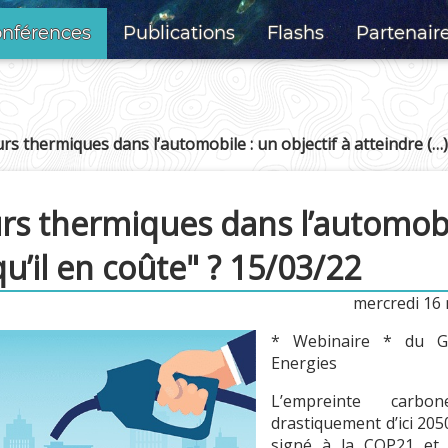
nférences
Publications
Flashs
Partenair
rs thermiques dans l’automobile : un objectif à atteindre (…)
rs thermiques dans l’automobil
u’il en coûte" ? 15/03/22
mercredi 16
* Webinaire * du Gr
Energies
L’empreinte carbo
drastiquement d’ici 205
signé à la COP21 et 