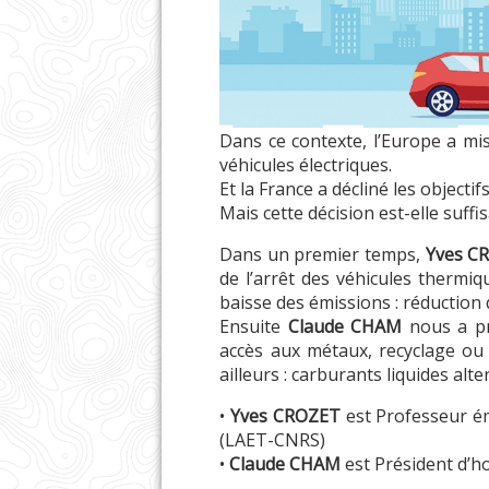
Dans ce contexte, l’Europe a mi
véhicules électriques.
Et la France a décliné les object
Mais cette décision est-elle suffi
Dans un premier temps,
Yves C
de l’arrêt des véhicules thermiq
baisse des émissions : réduction 
Ensuite
Claude CHAM
nous a pré
accès aux métaux, recyclage ou t
ailleurs : carburants liquides al
•
Yves CROZET
est Professeur é
(LAET-CNRS)
•
Claude CHAM
est Président d’h