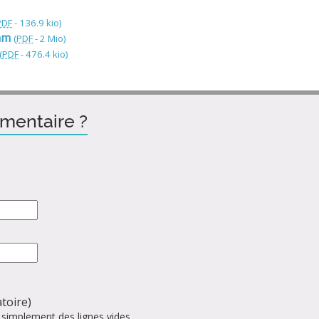
PDF
-
136.9 kio
)
am
(
PDF
-
2 Mio
)
(
PDF
-
476.4 kio
)
mentaire ?
toire)
 simplement des lignes vides.