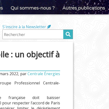
es
Qui sommes-nous ?
Autres publications
S'inscire à la Newsletter
e : un objectif à
 mars 2022
,
par
Centrale Énergies
oupe Professionnel Centrale-
ne française doit baisser
0 pour respecter l’accord de Paris
espérer limiter le dérèglement