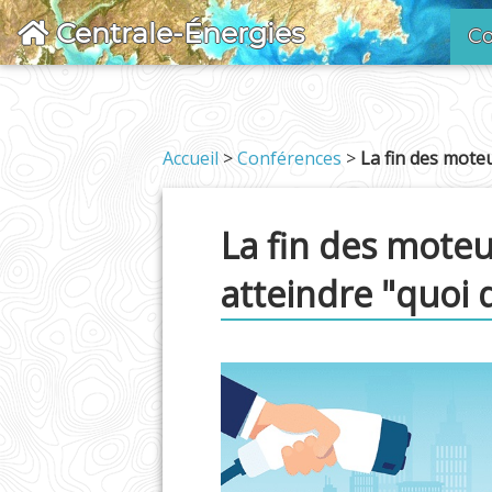
Centrale-Énergies
Co
Accueil
>
Conférences
>
La fin des moteu
La fin des moteu
atteindre "quoi q