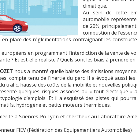
climatique.
Au sein de cette emp
automobile représente 
de 20%, principalement
combustion de l’essenc
s en place des réglementations contraignant les construc
ifs européens en programmant l’interdiction de la vente de v
sante ? Et est-elle réaliste ? Quels sont les biais à prendre e
ROZET
nous a montré quelle baisse des émissions moyenne
ues, compte tenu de l’inertie du parc. Il a évoqué aussi les
du trafic, hausse des coûts de la mobilité et nouvelles poli
senté quelques risques associés au « tout électrique » act
ypologie d’emplois. Et il a esquissé des pistes qui pourrai
ternatifs, hydrogène et petits moteurs thermiques.
mérite à Sciences-Po Lyon et chercheur au Laboratoire A
onneur FIEV (Fédération des Equipementiers Automobiles)