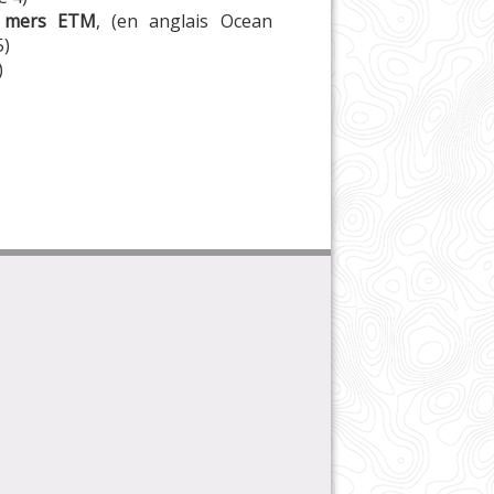
s mers ETM
, (en anglais Ocean
5)
)