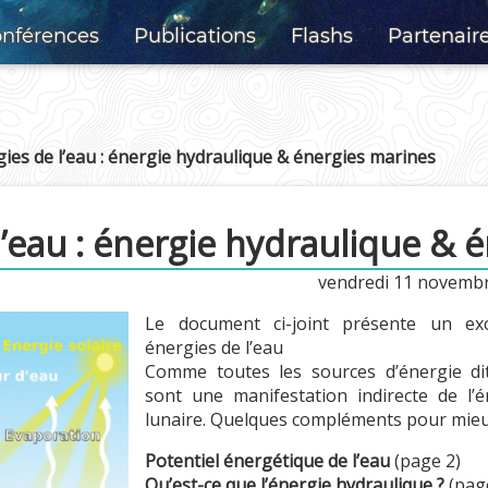
nférences
Publications
Flashs
Partenair
ies de l’eau : énergie hydraulique & énergies marines
l’eau : énergie hydraulique & 
vendredi 11 novemb
Le document ci-joint présente un exc
énergies de l’eau
Comme toutes les sources d’énergie dit
sont une manifestation indirecte de l’én
lunaire. Quelques compléments pour mieu
Potentiel énergétique de l’eau
(page 2)
Qu’est-ce que l’énergie hydraulique ?
(pag