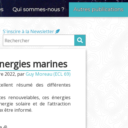
es
Qui sommes-nous ?
Autres publications
S'inscire à la Newsletter
énergies marines
re 2022
,
par
Guy Moreau (ECL 69)
ellent résumé des différentes
es renouvelables, ces énergies
ergie solaire et de l’attraction
x être informé.
e 4)