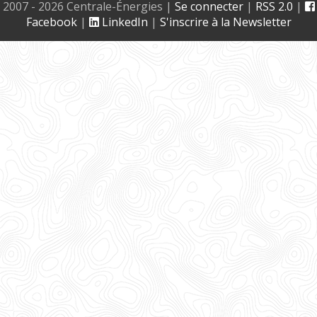
2007 - 2026 Centrale-Énergies
|
Se connecter
|
RSS 2.0
|
Facebook
|
LinkedIn
|
S'inscrire à la Newsletter