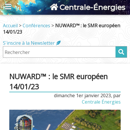
Centrale-Énergies
Accueil
>
Conférences
>
NUWARD™ : le SMR européen
14/01/23
S'inscire à la Newsletter
NUWARD™ : le SMR européen
14/01/23
dimanche 1er janvier 2023
,
par
Centrale Énergies