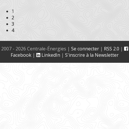
1
2
3
4
2007 - 2026 Centrale-Énergies
|
Se connecter
|
RSS 2.0
|
Facebook
|
LinkedIn
|
S'inscrire à la Newsletter