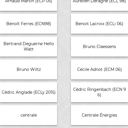
Arnaud Martin (ECP 05)
Aurélien Deragne (ECL 98)
Benoît Ferres (ECN98)
Benoit Lacroix (ECLi 06)
Bertrand Deguerne Hello
Bruno Claessens
Watt
Bruno Wiltz
Cécile Adnot (ECM 06)
Cédric Ringenbach (ECN 9
Cédric Anglade (ECLy 2015)
6)
centrale
Centrale Énergies