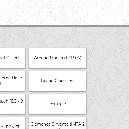
y ECLi 70
Arnaud Martin (ECP 05)
erne Hello
Bruno Claessens
t
bach (ECN 9
centrale
Clémence Sirvente (IMTA 2
n (ECN 71)