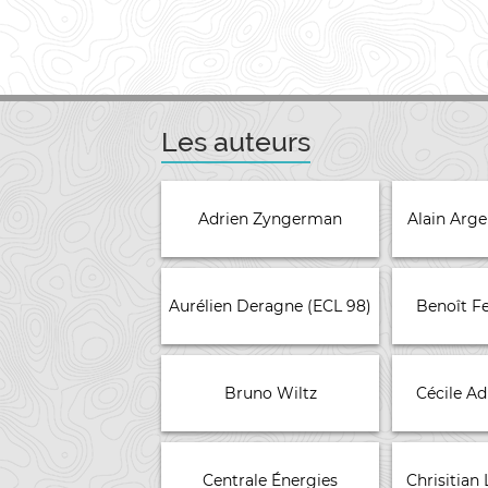
Les auteurs
Adrien Zyngerman
Alain Arg
Aurélien Deragne (ECL 98)
Benoît F
Bruno Wiltz
Cécile A
Centrale Énergies
Chrisitian