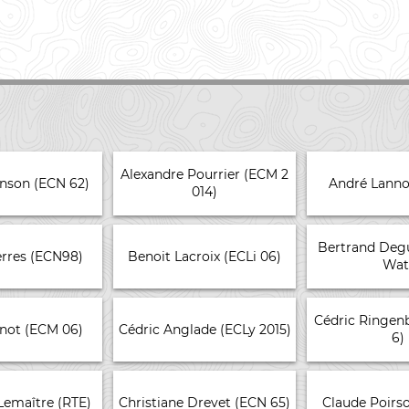
Alexandre Pourrier (ECM 2
enson (ECN 62)
André Lanno
014)
Bertrand Degu
erres (ECN98)
Benoit Lacroix (ECLi 06)
Wat
Cédric Ringen
dnot (ECM 06)
Cédric Anglade (ECLy 2015)
6)
 Lemaître (RTE)
Christiane Drevet (ECN 65)
Claude Poirso