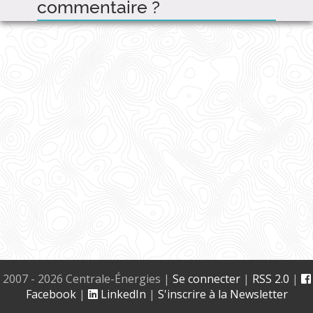
commentaire ?
2007 - 2026 Centrale-Énergies
|
Se connecter
|
RSS 2.0
|
Facebook
|
LinkedIn
|
S'inscrire à la Newsletter