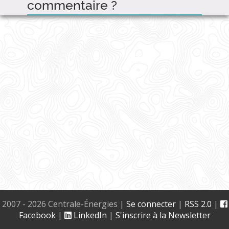
commentaire ?
2007 - 2026 Centrale-Énergies
|
Se connecter
|
RSS 2.0
|
Facebook
|
LinkedIn
|
S'inscrire à la Newsletter