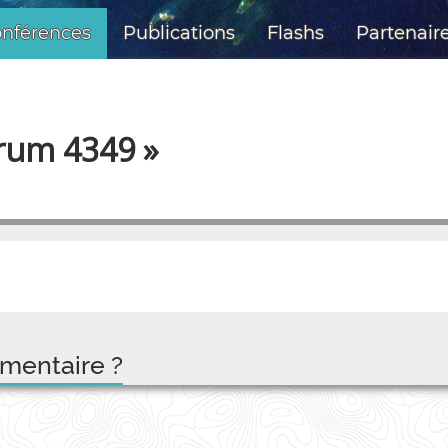
nférences
Publications
Flashs
Partenair
rum 4349 »
mentaire ?