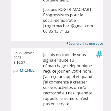
Cordialement.
Jacques ROGER-MACHART
Progressistes pour la
social-démocratie
j.rogermachart@gmail.com
06 85 13 71 32
Répondre à ce message
#
Le 29 janvier
Je suis en train de vous
2025
signaler suite au
à 16:57
démarchage téléphonique
MICHEL
par
reçu ce jour en votre nom.
J’ai reçu un appel et quand
j’ai commencé à creuser
sur vos activités on m’a
raccroché au nez, quand je
rappelle le numéro n’est
pas en service