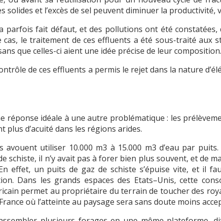
ules solides et l’excès de sel peuvent diminuer la productivité
 a parfois fait défaut, et des pollutions ont été constaté
cas, le traitement de ces effluents a été sous-traité aux 
 sans que celles-ci aient une idée précise de leur composition
 contrôle de ces effluents a permis le rejet dans la nature d’
une réponse idéale à une autre problématique : les prélèvem
t plus d’acuité dans les régions arides.
ts avouent utiliser 10.000 m3 à 15.000 m3 d’eau par puits.
 de schiste, il n’y avait pas à forer bien plus souvent, et d
 effet, un puits de gaz de schiste s’épuise vite, et il f
ion. Dans les grands espaces des Etats–Unis, cette cons
cain permet au propriétaire du terrain de toucher des royal
n France où l’atteinte au paysage sera sans doute moins acce
rassembler plusieurs forages en une même plateforme, dite