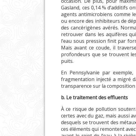
occasion. De plus, pour maximis
Gasland, ces 0,14 % d’additifs o
agents antimicrobiens comme le 
ou encore des inhibiteurs de dépô
des cancérigènes avérés. Normal
retrouver dans les aquifères qui
l’eau sous pression finit par f
Mais avant ce coude, il travers
profondeurs que se trouvent les 
puits.
En Pennsylvanie par exemple, ce
fragmentation injecté a migré da
transparence sur la composition d
b. Le traitement des effluents
À ce risque de pollution souterr
certes avec du gaz, mais aussi a
desquels se trouvent des métaux c
ces éléments qui remontent avec l
avant le rejet de l’eau à la rivi