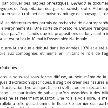
i par polluer des nappes phréatiques.
Gasland
, le documen
giques de l’exploitation des gaz de schiste outre-Atlantiqu
douteuses au robinet des maisons, mitage des paysages, con
ié les détenteurs des permis de recherche de n’entreprend
 environnemental. Une sorte de moratoire. L’étude français
 de paraître. Tandis que les propositions de loi visant à i
 sujet est prévu le 10 mai à l’Assemblée Nationale.
te outre-Atlantique a débuté dans les années 1970 et a ét
ibre aux compagnies et même en limitant le rôle de l’a
hréatiques
dans le sous-sol sous forme diffuse, au sein même de la 
ues d’extraction spécifiques. Il s’agit de créer des fissures a
la fracturation hydraulique. Celle-ci s’effectue en injectant
oche. Les particules de sable, parfois associées à des bil
elles ne se referment aussitôt. Une fois la voie libre, le 
rallèle à celle qui achemine le fluide. Ce dernier est (par