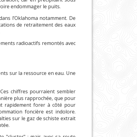
, voire endommager le puits.
es, dans l’Oklahoma notamment. De
stations de retraitement des eaux
.
éléments radioactifs remontés avec
ents sur la ressource en eau. Une
 Ces chiffres pourraient sembler
e manière plus rapprochée, que pour
aut rapidement forer à côté pour
ommation foncière est indolore.
ties sur le gaz de schiste extrait
ptée.
 "cluster" ; mais avec sa route