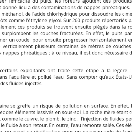
er l’efficacité du puits, les foreurs ajoutent des produits
nt donné lieu à des contaminations de nappes phréatiques. 
méthanol, de l’acide chlorhydrique pour dissoudre les cime
ts comme l’éthylène glycol. Sur 260 produits répertoriés pa
ement ces produits se trouvent ensuite piégés dans la ro
 surplombent les couches fracturées. En effet, le puits pa
ormer un coude, pour ensuite progresser horizontalement e
e verticalement plusieurs centaines de mètres de couches 
nappes phréatiques ; à ce niveau, il est donc nécessaire d
rtains exploitants ont traité cette étape à la légère : 
ns l’aquifère et pollué l’eau. Sans compter qu’aux États-U
es fluides injectés.
aine se greffe un risque de pollution en surface. En effet, 
vec des éléments lessivés en sous-sol. La roche mère étant c
omme le cuivre, le plomb, le zinc..., l’injection de fluide
e fluide à son retour. En outre, l’eau remonte salée. Ces é
ère, ou avant sa réutilisation pour un nouveau cycle de fra