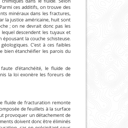
 chimiques dans le fluide. Selon
Parmi ces additifs, on trouve des
nts minéraux dans les fractures,
r la justice américaine, huit sont
che ; on ne devrait donc pas les
r lequel descendent les tuyaux et
n épousant la couche schisteuse.
géologiques. C’est à ces faibles
e bien étanchéifier les parois du
faute d’étanchéité, le fluide de
nis la loi exonère les foreurs de
le fluide de fracturation remonte
omposée de feuillets à la surface
s peut provoquer un détachement de
léments doivent donc être éliminés
cturation, car en précipitant sous