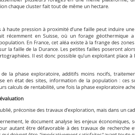
tion chaque cluster fait tout de même un hectare.
des à haute pression à proximité d’une faille peut induire u
oduit récemment en Suisse, où un forage géothermique a
opulation. En France, cet aléa existe à la frange des zones
sur la faille de la Durance. Les petites failles poseront a
rtographiées. Il est donc possible qu’un exploitant place à
 de la phase exploratoire, additifs moins nocifs, traitemen
ise en état des sites, information de la population : ces 
rs calculs de rentabilité, une fois la phase exploratoire ach
’évaluation
publié, préconise des travaux d’exploration, mais dans un cadr
ernement, le document analyse les enjeux économiques, 
pour autant être défavorable à des travaux de recherche et 
s qui doivent être
"impérativement satisfaites"
avant toute e