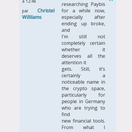
à 12:48
researching Paybis
Christel
for a while now,
par
Willilams
especially after
ending up broke,
and
I’m still not
completely certain
whether it
deserves all the
attention it
gets. Still, it’s
certainly a
noticeable name in
the crypto space,
particularly for
people in Germany
who are trying to
find
new financial tools.
From what I