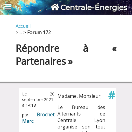
Centrale-Énergies
Accueil
> ... >
Forum 172
Répondre à «
Partenaires »
#
Le 20
Madame, Monsieur,
septembre 2021
à 14:18
Le Bureau des
Alternants de
Brochet
par
Centrale Lyon
Marc
organise son tout