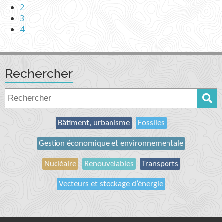
2
3
4
Rechercher
Bâtiment, urbanisme
Fossiles
Gestion économique et environnementale
Nucléaire
Renouvelables
Transports
Vecteurs et stockage d’énergie