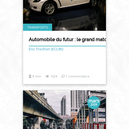
TRANSPORTS
Automobile du futur : le grand match ! (Flash 
Eric Trochon (ECL95)
8 min
7624
1 commentaire
mars
2009