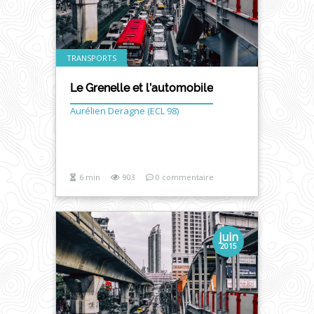
TRANSPORTS
Le Grenelle et l’automobile
Aurélien Deragne (ECL 98)
6 min
903
0 commentaire
juin
2015